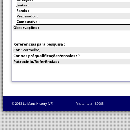
Jantes :
Farois :
Preparador :
Combustível :
Observações :
Referências para pesquisa :
Cor :
Vermelho,
Cor nas préqualificações/ensaios :
?
Patrocinio/Referências :
© 2013 Le Mans History (v7)
Visitante # 189005