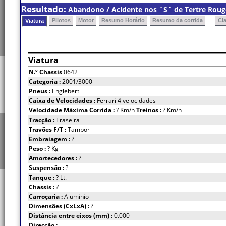
Resultado:
Abandono / Acidente nos ´S´ de Tertre Rouge
Pilotos
Motor
Resumo Horário
Resumo da corrida
Cl
Viatura
Viatura
N.º Chassis
0642
Categoria :
2001/3000
Pneus :
Englebert
Caixa de Velocidades :
Ferrari 4 velocidades
Velocidade Máxima Corrida :
? Km/h
Treinos :
? Km/h
Tracção :
Traseira
Travões F/T :
Tambor
Embraiagem :
?
Peso :
? Kg
Amortecedores :
?
Suspensão :
?
Tanque :
? Lt.
Chassis :
?
Carroçaria :
Aluminio
Dimensões (CxLxA) :
?
Distância entre eixos (mm) :
0.000
Direcção :