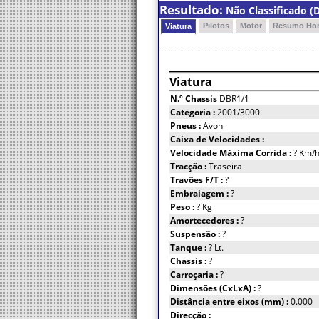
Resultado:
Não Classificado (D
Pilotos
Motor
Resumo Hor
Viatura
Viatura
N.º Chassis
DBR1/1
Categoria :
2001/3000
Pneus :
Avon
Caixa de Velocidades :
Velocidade Máxima Corrida :
? Km/
Tracção :
Traseira
Travões F/T :
?
Embraiagem :
?
Peso :
? Kg
Amortecedores :
?
Suspensão :
?
Tanque :
? Lt.
Chassis :
?
Carroçaria :
?
Dimensões (CxLxA) :
?
Distância entre eixos (mm) :
0.000
Direcção :