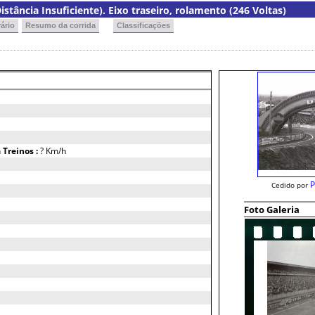
istância Insuficiente). Eixo traseiro, rolamento (246 Voltas)
ário
Resumo da corrida
Classificações
h
Treinos :
? Km/h
P
Cedido por
Foto Galeria