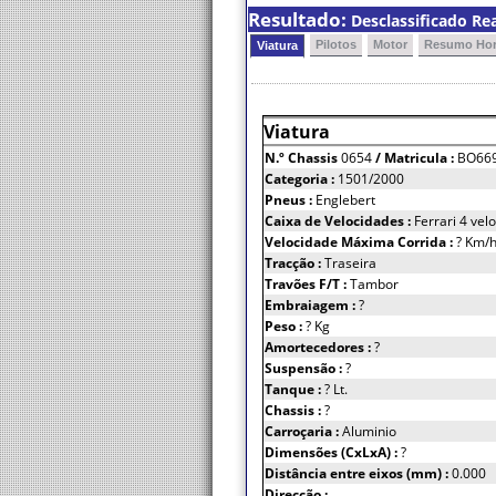
Resultado:
Desclassificado Re
Pilotos
Motor
Resumo Hor
Viatura
Viatura
N.º Chassis
0654
/ Matricula :
BO66
Categoria :
1501/2000
Pneus :
Englebert
Caixa de Velocidades :
Ferrari 4 vel
Velocidade Máxima Corrida :
? Km/
Tracção :
Traseira
Travões F/T :
Tambor
Embraiagem :
?
Peso :
? Kg
Amortecedores :
?
Suspensão :
?
Tanque :
? Lt.
Chassis :
?
Carroçaria :
Aluminio
Dimensões (CxLxA) :
?
Distância entre eixos (mm) :
0.000
Direcção :