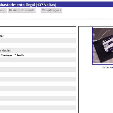
abastecimento ilegal (137 Voltas)
ário
Resumo da corrida
Classificações
943
ocidades
h
Treinos :
? Km/h
Ferra
©