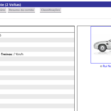
e (2 Voltas)
ário
Resumo da corrida
Classificações
5
h
Treinos :
? Km/h
Rui N
©