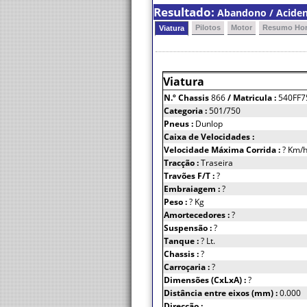
Resultado:
Abandono / Acident
Pilotos
Motor
Resumo Hor
Viatura
Viatura
N.º Chassis
866
/ Matricula :
540FF7
Categoria :
501/750
Pneus :
Dunlop
Caixa de Velocidades :
Velocidade Máxima Corrida :
? Km/
Tracção :
Traseira
Travões F/T :
?
Embraiagem :
?
Peso :
? Kg
Amortecedores :
?
Suspensão :
?
Tanque :
? Lt.
Chassis :
?
Carroçaria :
?
Dimensões (CxLxA) :
?
Distância entre eixos (mm) :
0.000
Direcção :