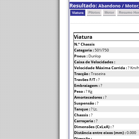
Resultado:
Abandono / Motor, 
Pilotos
Motor
Resumo Hor
Viatura
Viatura
N.º Chassis
Categoria :
501/750
Pneus :
Dunlop
Caixa de Velocidades :
Velocidade Máxima Corrida :
? Km/
Tracção :
Traseira
Travões F/T :
?
Embraiagem :
?
Peso :
? Kg
Amortecedores :
?
Suspensão :
?
Tanque :
? Lt.
Chassis :
?
Carroçaria :
?
Dimensões (CxLxA) :
?
Distância entre eixos (mm) :
0.000
Direcção :