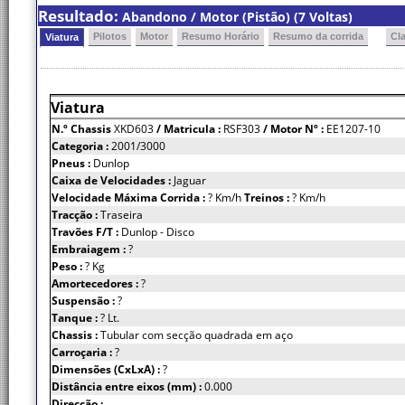
Resultado:
Abandono / Motor (Pistão) (7 Voltas)
Pilotos
Motor
Resumo Horário
Resumo da corrida
Cl
Viatura
Viatura
N.º Chassis
XKD603
/ Matricula :
RSF303
/ Motor Nº :
EE1207-10
Categoria :
2001/3000
Pneus :
Dunlop
Caixa de Velocidades :
Jaguar
Velocidade Máxima Corrida :
? Km/h
Treinos :
? Km/h
Tracção :
Traseira
Travões F/T :
Dunlop - Disco
Embraiagem :
?
Peso :
? Kg
Amortecedores :
?
Suspensão :
?
Tanque :
? Lt.
Chassis :
Tubular com secção quadrada em aço
Carroçaria :
?
Dimensões (CxLxA) :
?
Distância entre eixos (mm) :
0.000
Direcção :