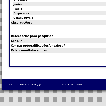
Jantes :
Farois :
Preparador :
Combustível :
Observações :
Referências para pesquisa :
Cor :
Azul,
Cor nas préqualificações/ensaios :
?
Patrocinio/Referências :
© 2013 Le Mans History (v7)
Visitante # 202007