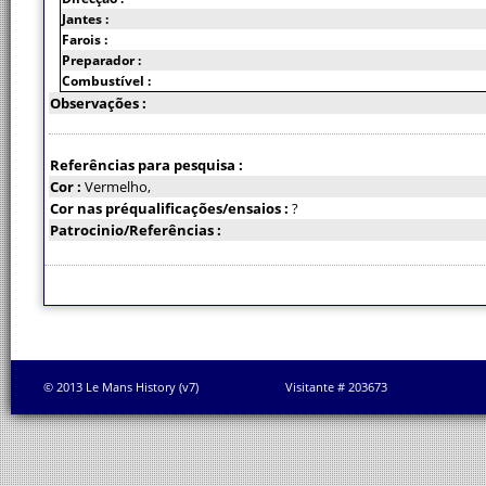
Jantes :
Farois :
Preparador :
Combustível :
Observações :
Referências para pesquisa :
Cor :
Vermelho,
Cor nas préqualificações/ensaios :
?
Patrocinio/Referências :
© 2013 Le Mans History (v7)
Visitante # 203673