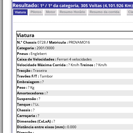
Resultado:
1º / 1º da categoria, 305 Voltas (4,101.926 K
Pilotos
Motor
Resumo Horário
Resumo da corrida
Cl
Viatura
Viatura
N.º Chassis
0728
/ Matricula :
PROVAMO16
Categoria :
2001/3000
Pneus :
Englebert
Caixa de Velocidades :
Ferrari 4 velocidades
Velocidade Máxima Corrida :
? Km/h
Treinos :
? Km/h
Tracção :
Traseira
Travões F/T :
Tambor
Embraiagem :
?
Peso :
? Kg
Amortecedores :
?
Suspensão :
?
Tanque :
? Lt.
Chassis :
?
Carroçaria :
?
Dimensões (CxLxA) :
?
Distância entre eixos (mm) :
0.000
Direcção :