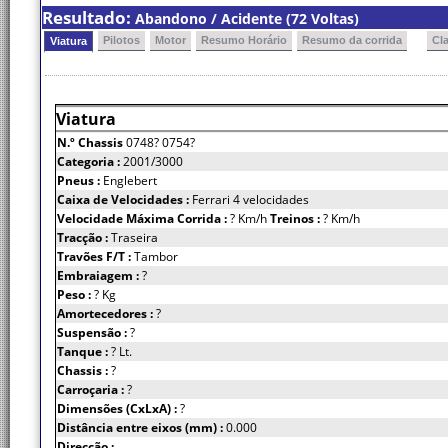
Resultado:
Abandono / Acidente (72 Voltas)
Pilotos
Motor
Resumo Horário
Resumo da corrida
Cl
Viatura
Viatura
N.º Chassis
0748? 0754?
Categoria :
2001/3000
Pneus :
Englebert
Caixa de Velocidades :
Ferrari 4 velocidades
Velocidade Máxima Corrida :
? Km/h
Treinos :
? Km/h
Tracção :
Traseira
Travões F/T :
Tambor
Embraiagem :
?
Peso :
? Kg
Amortecedores :
?
Suspensão :
?
Tanque :
? Lt.
Chassis :
?
Carroçaria :
?
Dimensões (CxLxA) :
?
Distância entre eixos (mm) :
0.000
Direcção :