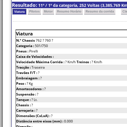
Resultado:
11º / 1º da categoria, 252 Voltas (3,385.769 
Pilotos
Motor
Resumo Horário
Resumo da corrida
Cl
Viatura
Viatura
N.º Chassis
762 ? 760 ?
Categoria :
501/750
Pneus :
Pirelli
Caixa de Velocidades :
Velocidade Máxima Corrida :
? Km/h
Treinos :
? Km/h
Tracção :
Traseira
Travões F/T :
?
Embraiagem :
?
Peso :
? Kg
Amortecedores :
?
Suspensão :
?
Tanque :
? Lt.
Chassis :
?
Carroçaria :
?
Dimensões (CxLxA) :
?
Distância entre eixos (mm) :
0.000
Direcção :