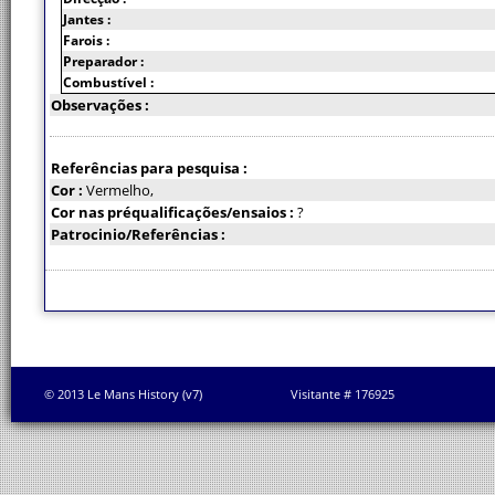
Jantes :
Farois :
Preparador :
Combustível :
Observações :
Referências para pesquisa :
Cor :
Vermelho,
Cor nas préqualificações/ensaios :
?
Patrocinio/Referências :
© 2013 Le Mans History (v7)
Visitante # 176925