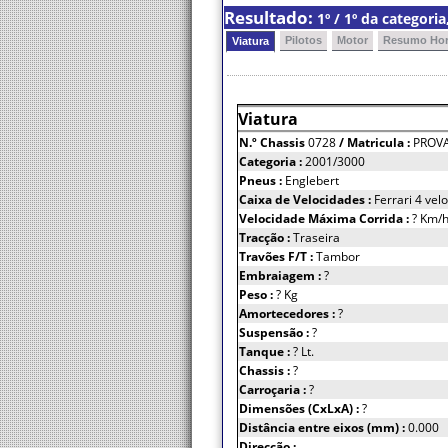
Resultado:
1º / 1º da categori
Pilotos
Motor
Resumo Hor
Viatura
Viatura
N.º Chassis
0728
/ Matricula :
PROV
Categoria :
2001/3000
Pneus :
Englebert
Caixa de Velocidades :
Ferrari 4 vel
Velocidade Máxima Corrida :
? Km/
Tracção :
Traseira
Travões F/T :
Tambor
Embraiagem :
?
Peso :
? Kg
Amortecedores :
?
Suspensão :
?
Tanque :
? Lt.
Chassis :
?
Carroçaria :
?
Dimensões (CxLxA) :
?
Distância entre eixos (mm) :
0.000
Direcção :