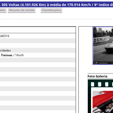
a, 305 Voltas (4,101.926 Km) à média de 170.914 Km/h / 8º Indice 
ário
Resumo da corrida
Classificações
AMO16
ocidades
h
Treinos :
? Km/h
Foto Galeria