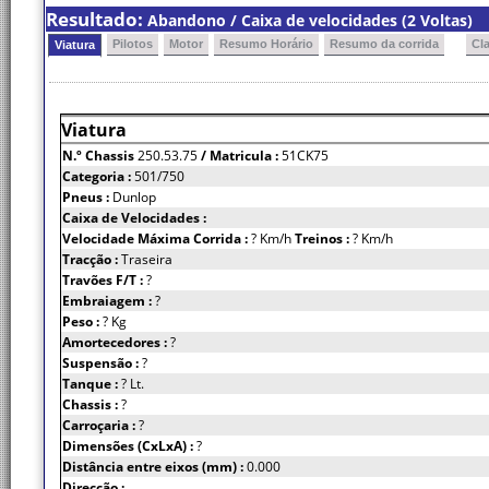
Resultado:
Abandono / Caixa de velocidades (2 Voltas)
Pilotos
Motor
Resumo Horário
Resumo da corrida
Cl
Viatura
Viatura
N.º Chassis
250.53.75
/ Matricula :
51CK75
Categoria :
501/750
Pneus :
Dunlop
Caixa de Velocidades :
Velocidade Máxima Corrida :
? Km/h
Treinos :
? Km/h
Tracção :
Traseira
Travões F/T :
?
Embraiagem :
?
Peso :
? Kg
Amortecedores :
?
Suspensão :
?
Tanque :
? Lt.
Chassis :
?
Carroçaria :
?
Dimensões (CxLxA) :
?
Distância entre eixos (mm) :
0.000
Direcção :