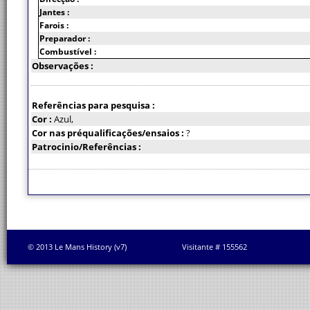
Jantes :
Farois :
Preparador :
Combustível :
Observações :
Referências para pesquisa :
Cor :
Azul,
Cor nas préqualificações/ensaios :
?
Patrocinio/Referências :
© 2013 Le Mans History (v7)
Visitante # 155562