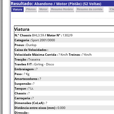
Resultado:
Abandono / Motor (Pistão) (52 Voltas)
Pilotos
Motor
Resumo Horário
Resumo da corrida
Cl
Viatura
Viatura
N.º Chassis
BHL3.59
/ Motor Nº :
1302/9
Categoria :
Sport 2001/3000
Pneus :
Dunlop
Caixa de Velocidades :
Velocidade Máxima Corrida :
? Km/h
Treinos :
? Km/h
Tracção :
Traseira
Travões F/T :
Girling - Disco
Embraiagem :
?
Peso :
? Kg
Amortecedores :
?
Suspensão :
?
Tanque :
? Lt.
Chassis :
?
Carroçaria :
?
Dimensões (CxLxA) :
?
Distância entre eixos (mm) :
0.000
Direcção :