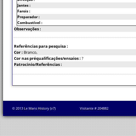
Jantes :
Farois :
Preparador :
Combustível :
Observações :
Referências para pesquisa :
Cor :
Branco,
Cor nas préqualificações/ensaios :
?
Patrocinio/Referências :
© 2013 Le Mans History (v7)
Visitante # 204882