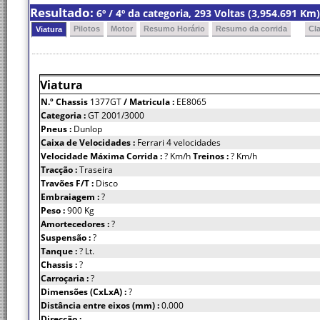
Resultado:
6º / 4º da categoria, 293 Voltas (3,954.691 K
Pilotos
Motor
Resumo Horário
Resumo da corrida
Cl
Viatura
Viatura
N.º Chassis
1377GT
/ Matricula :
EE8065
Categoria :
GT 2001/3000
Pneus :
Dunlop
Caixa de Velocidades :
Ferrari 4 velocidades
Velocidade Máxima Corrida :
? Km/h
Treinos :
? Km/h
Tracção :
Traseira
Travões F/T :
Disco
Embraiagem :
?
Peso :
900 Kg
Amortecedores :
?
Suspensão :
?
Tanque :
? Lt.
Chassis :
?
Carroçaria :
?
Dimensões (CxLxA) :
?
Distância entre eixos (mm) :
0.000
Direcção :