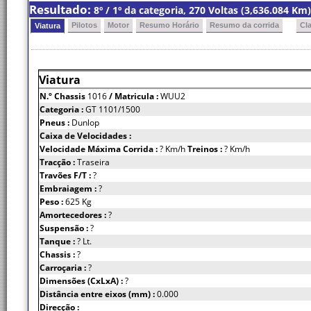
Resultado:
8º / 1º da categoria, 270 Voltas (3,636.084 K
Pilotos
Motor
Resumo Horário
Resumo da corrida
Cl
Viatura
Viatura
N.º Chassis
1016
/ Matricula :
WUU2
Categoria :
GT 1101/1500
Pneus :
Dunlop
Caixa de Velocidades :
Velocidade Máxima Corrida :
? Km/h
Treinos :
? Km/h
Tracção :
Traseira
Travões F/T :
?
Embraiagem :
?
Peso :
625 Kg
Amortecedores :
?
Suspensão :
?
Tanque :
? Lt.
Chassis :
?
Carroçaria :
?
Dimensões (CxLxA) :
?
Distância entre eixos (mm) :
0.000
Direcção :