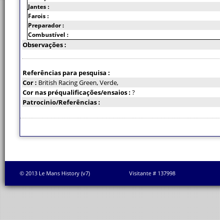
Jantes :
Farois :
Preparador :
Combustível :
Observações :
Referências para pesquisa :
Cor :
British Racing Green, Verde,
Cor nas préqualificações/ensaios :
?
Patrocinio/Referências :
© 2013 Le Mans History (v7)
Visitante # 137998