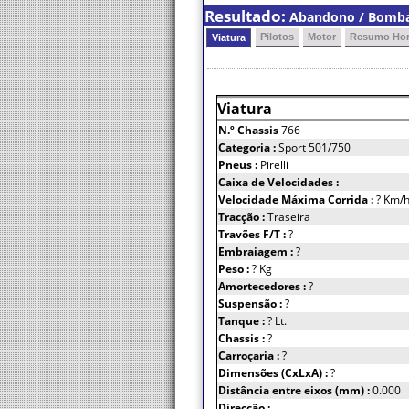
Resultado:
Abandono / Bomba 
Pilotos
Motor
Resumo Hor
Viatura
Viatura
N.º Chassis
766
Categoria :
Sport 501/750
Pneus :
Pirelli
Caixa de Velocidades :
Velocidade Máxima Corrida :
? Km/
Tracção :
Traseira
Travões F/T :
?
Embraiagem :
?
Peso :
? Kg
Amortecedores :
?
Suspensão :
?
Tanque :
? Lt.
Chassis :
?
Carroçaria :
?
Dimensões (CxLxA) :
?
Distância entre eixos (mm) :
0.000
Direcção :