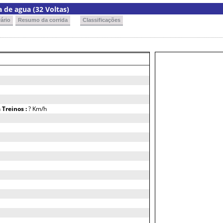
de agua (32 Voltas)
ário
Resumo da corrida
Classificações
h
Treinos :
? Km/h