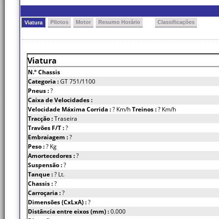
Pilotos
Motor
Resumo Horário
Classificações
Viatura
Viatura
N.º Chassis
Categoria :
GT 751/1100
Pneus :
?
Caixa de Velocidades :
Velocidade Máxima Corrida :
? Km/h
Treinos :
? Km/h
Tracção :
Traseira
Travões F/T :
?
Embraiagem :
?
Peso :
? Kg
Amortecedores :
?
Suspensão :
?
Tanque :
? Lt.
Chassis :
?
Carroçaria :
?
Dimensões (CxLxA) :
?
Distância entre eixos (mm) :
0.000