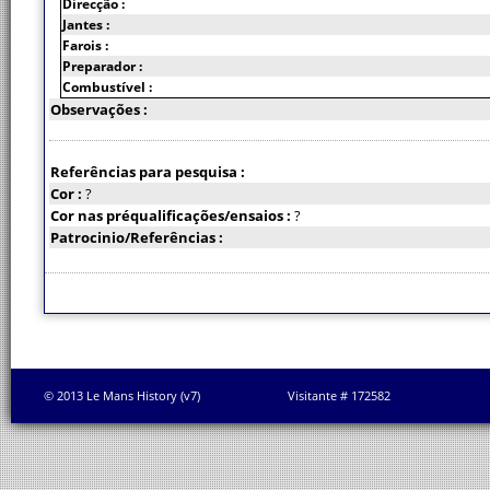
Direcção :
Jantes :
Farois :
Preparador :
Combustível :
Observações :
Referências para pesquisa :
Cor :
?
Cor nas préqualificações/ensaios :
?
Patrocinio/Referências :
© 2013 Le Mans History (v7)
Visitante # 172582