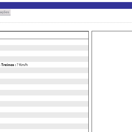
cações
h
Treinos :
? Km/h