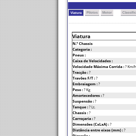
Pilotos
Motor
Classifi
Viatura
Viatura
N.º Chassis
Categoria :
Pneus :
Caixa de Velocidades :
Velocidade Máxima Corrida :
? Km/
Tracção :
?
Travões F/T :
?
Embraiagem :
?
Peso :
? Kg
Amortecedores :
?
Suspensão :
?
Tanque :
? Lt.
Chassis :
?
Carroçaria :
?
Dimensões (CxLxA) :
?
Distância entre eixos (mm) :
?
Direcção :