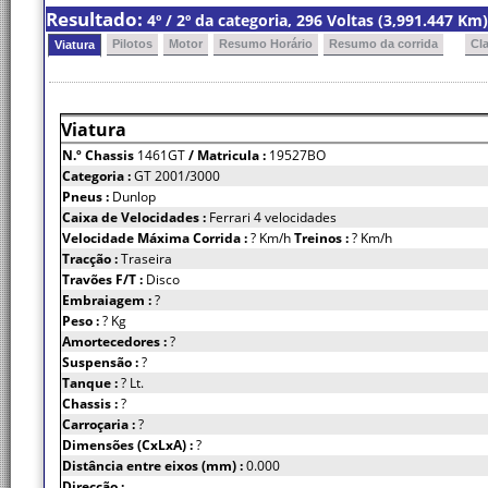
Resultado:
4º / 2º da categoria, 296 Voltas (3,991.447 K
Pilotos
Motor
Resumo Horário
Resumo da corrida
Cl
Viatura
Viatura
N.º Chassis
1461GT
/ Matricula :
19527BO
Categoria :
GT 2001/3000
Pneus :
Dunlop
Caixa de Velocidades :
Ferrari 4 velocidades
Velocidade Máxima Corrida :
? Km/h
Treinos :
? Km/h
Tracção :
Traseira
Travões F/T :
Disco
Embraiagem :
?
Peso :
? Kg
Amortecedores :
?
Suspensão :
?
Tanque :
? Lt.
Chassis :
?
Carroçaria :
?
Dimensões (CxLxA) :
?
Distância entre eixos (mm) :
0.000
Direcção :