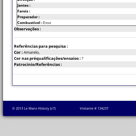
Jantes :
Farois :
Preparador :
Combustível :
Esso
Observações :
Referências para pesquisa :
Cor :
Amarelo,
Cor nas préqualificações/ensaios :
?
Patrocinio/Referências :
© 2013 Le Mans History (v7)
Visitante # 134237