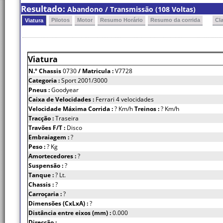
Resultado:
Abandono / Transmissão (108 Voltas)
Pilotos
Motor
Resumo Horário
Resumo da corrida
Cl
Viatura
Viatura
N.º Chassis
0730
/ Matricula :
V7728
Categoria :
Sport 2001/3000
Pneus :
Goodyear
Caixa de Velocidades :
Ferrari 4 velocidades
Velocidade Máxima Corrida :
? Km/h
Treinos :
? Km/h
Tracção :
Traseira
Travões F/T :
Disco
Embraiagem :
?
Peso :
? Kg
Amortecedores :
?
Suspensão :
?
Tanque :
? Lt.
Chassis :
?
Carroçaria :
?
Dimensões (CxLxA) :
?
Distância entre eixos (mm) :
0.000
Direcção :