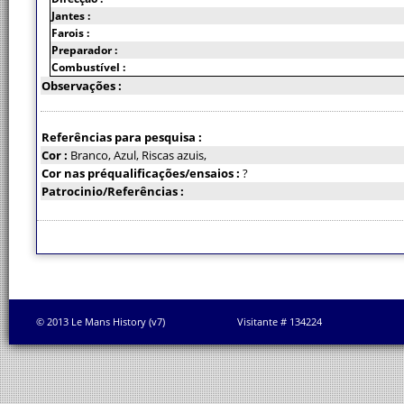
Jantes :
Farois :
Preparador :
Combustível :
Observações :
Referências para pesquisa :
Cor :
Branco, Azul, Riscas azuis,
Cor nas préqualificações/ensaios :
?
Patrocinio/Referências :
© 2013 Le Mans History (v7)
Visitante # 134224