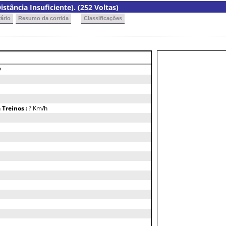
istância Insuficiente). (252 Voltas)
ário
Resumo da corrida
Classificações
P
h
Treinos :
? Km/h