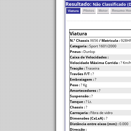
Resultado:
Não Classificado (D
Pilotos
Motor
Resumo Hor
Viatura
Viatura
N.º Chassis
X656
/ Matricula :
928H
Categoria :
Sport 1601/2000
Pneus :
Dunlop
Caixa de Velocidades :
Velocidade Máxima Corrida :
? Km/
Tracção :
Traseira
Travões F/T :
?
Embraiagem :
?
Peso :
? Kg
Amortecedores :
?
Suspensão :
?
Tanque :
? Lt.
Chassis :
?
Carroçaria :
Fibra de vidro
Dimensões (CxLxA) :
?
Distância entre eixos (mm) :
0.000
Direcção :