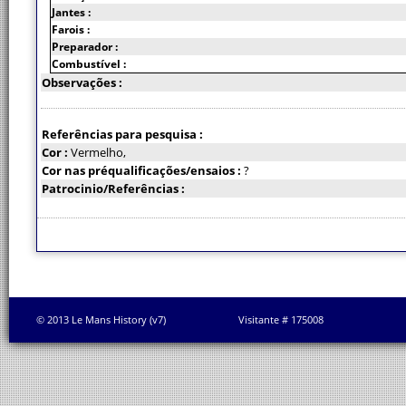
Jantes :
Farois :
Preparador :
Combustível :
Observações :
Referências para pesquisa :
Cor :
Vermelho,
Cor nas préqualificações/ensaios :
?
Patrocinio/Referências :
© 2013 Le Mans History (v7)
Visitante # 175008