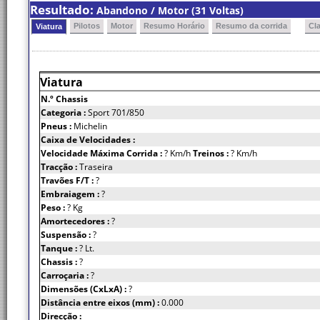
Resultado:
Abandono / Motor (31 Voltas)
Pilotos
Motor
Resumo Horário
Resumo da corrida
Cl
Viatura
Viatura
N.º Chassis
Categoria :
Sport 701/850
Pneus :
Michelin
Caixa de Velocidades :
Velocidade Máxima Corrida :
? Km/h
Treinos :
? Km/h
Tracção :
Traseira
Travões F/T :
?
Embraiagem :
?
Peso :
? Kg
Amortecedores :
?
Suspensão :
?
Tanque :
? Lt.
Chassis :
?
Carroçaria :
?
Dimensões (CxLxA) :
?
Distância entre eixos (mm) :
0.000
Direcção :