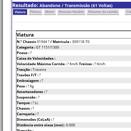
Resultado:
Abandono / Transmissão (61 Voltas)
Pilotos
Motor
Resumo Horário
Resumo da corrida
Cl
Viatura
Viatura
N.º Chassis
01944 ?
/ Matricula :
309118-T0
Categoria :
GT 1151/1300
Pneus :
?
Caixa de Velocidades :
Velocidade Máxima Corrida :
? Km/h
Treinos :
? Km/h
Tracção :
Traseira
Travões F/T :
?
Embraiagem :
?
Peso :
? Kg
Amortecedores :
?
Suspensão :
?
Tanque :
? Lt.
Chassis :
?
Carroçaria :
?
Dimensões (CxLxA) :
?
Distância entre eixos (mm) :
0.000
Direcção :