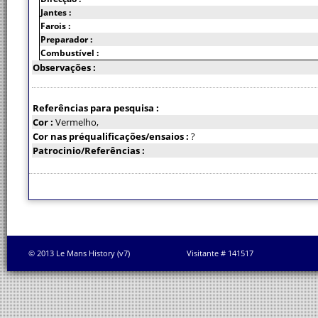
Jantes :
Farois :
Preparador :
Combustível :
Observações :
Referências para pesquisa :
Cor :
Vermelho,
Cor nas préqualificações/ensaios :
?
Patrocinio/Referências :
© 2013 Le Mans History (v7)
Visitante # 141517