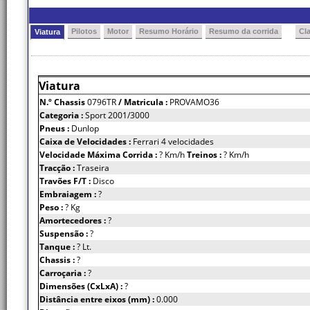
Pilotos
Motor
Resumo Horário
Resumo da corrida
Cl
Viatura
Viatura
N.º Chassis
0796TR
/ Matricula :
PROVAMO36
Categoria :
Sport 2001/3000
Pneus :
Dunlop
Caixa de Velocidades :
Ferrari 4 velocidades
Velocidade Máxima Corrida :
? Km/h
Treinos :
? Km/h
Tracção :
Traseira
Travões F/T :
Disco
Embraiagem :
?
Peso :
? Kg
Amortecedores :
?
Suspensão :
?
Tanque :
? Lt.
Chassis :
?
Carroçaria :
?
Dimensões (CxLxA) :
?
Distância entre eixos (mm) :
0.000