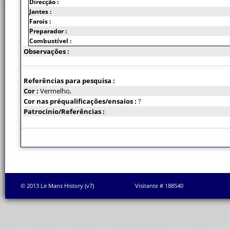
Direcção :
Jantes :
Farois :
Preparador :
Combustível :
Observações :
Referências para pesquisa :
Cor :
Vermelho,
Cor nas préqualificações/ensaios :
?
Patrocinio/Referências :
© 2013 Le Mans History (v7)
Visitante # 188540