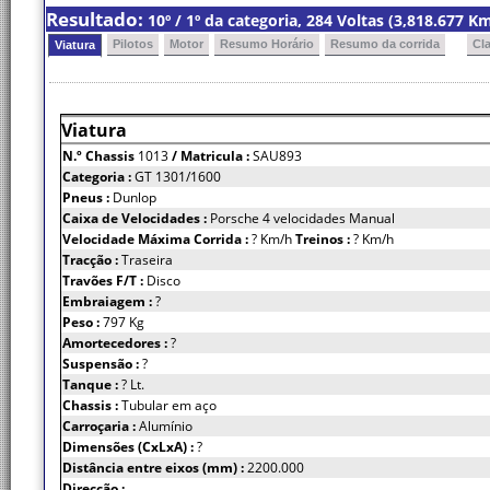
Resultado:
10º / 1º da categoria, 284 Voltas (3,818.677 
Pilotos
Motor
Resumo Horário
Resumo da corrida
Cl
Viatura
Viatura
N.º Chassis
1013
/ Matricula :
SAU893
Categoria :
GT 1301/1600
Pneus :
Dunlop
Caixa de Velocidades :
Porsche 4 velocidades Manual
Velocidade Máxima Corrida :
? Km/h
Treinos :
? Km/h
Tracção :
Traseira
Travões F/T :
Disco
Embraiagem :
?
Peso :
797 Kg
Amortecedores :
?
Suspensão :
?
Tanque :
? Lt.
Chassis :
Tubular em aço
Carroçaria :
Alumínio
Dimensões (CxLxA) :
?
Distância entre eixos (mm) :
2200.000
Direcção :