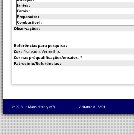
Jantes :
Farois :
Preparador :
Combustível :
Observações :
Referências para pesquisa :
Cor :
Prateado, Vermelho,
Cor nas préqualificações/ensaios :
?
Patrocinio/Referências :
© 2013 Le Mans History (v7)
Visitante # 153041