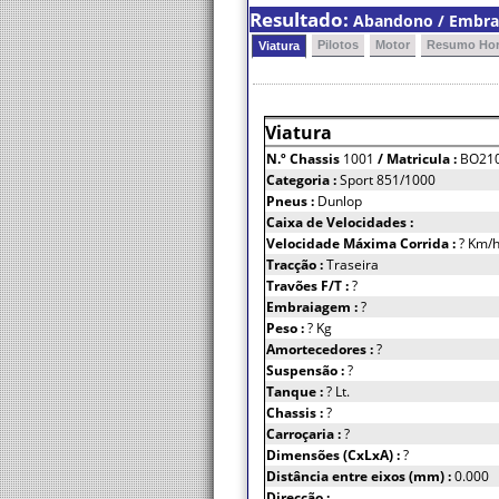
Resultado:
Abandono / Embrai
Pilotos
Motor
Resumo Hor
Viatura
Viatura
N.º Chassis
1001
/ Matricula :
BO21
Categoria :
Sport 851/1000
Pneus :
Dunlop
Caixa de Velocidades :
Velocidade Máxima Corrida :
? Km/
Tracção :
Traseira
Travões F/T :
?
Embraiagem :
?
Peso :
? Kg
Amortecedores :
?
Suspensão :
?
Tanque :
? Lt.
Chassis :
?
Carroçaria :
?
Dimensões (CxLxA) :
?
Distância entre eixos (mm) :
0.000
Direcção :