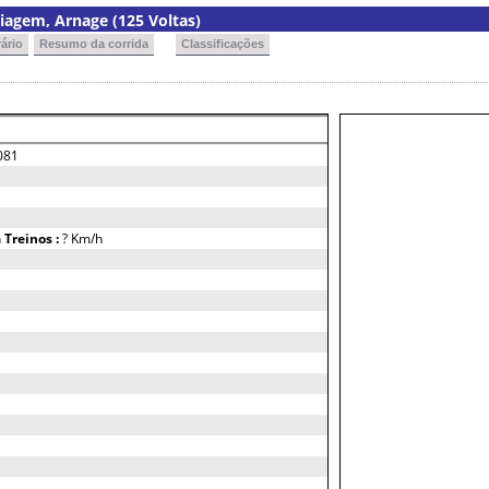
agem, Arnage (125 Voltas)
ário
Resumo da corrida
Classificações
081
h
Treinos :
? Km/h