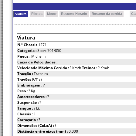
Pilotos
Motor
Resumo Horário
Resumo da corrida
Cl
Viatura
Viatura
N.º Chassis
1271
Categoria :
Sport 701/850
Pneus :
Michelin
Caixa de Velocidades :
Velocidade Máxima Corrida :
? Km/h
Treinos :
? Km/h
Tracção :
Traseira
Travões F/T :
?
Embraiagem :
?
Peso :
? Kg
Amortecedores :
?
Suspensão :
?
Tanque :
? Lt.
Chassis :
?
Carroçaria :
?
Dimensões (CxLxA) :
?
Distância entre eixos (mm) :
0.000