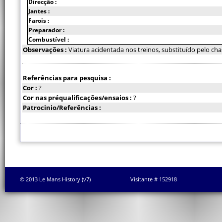
Direcção :
Jantes :
Farois :
Preparador :
Combustível :
Observações :
Viatura acidentada nos treinos, substituído pelo cha
Referências para pesquisa :
Cor :
?
Cor nas préqualificações/ensaios :
?
Patrocinio/Referências :
© 2013 Le Mans History (v7)
Visitante # 152918