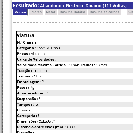
Resultado:
Abandono / Eléctrico, Dinamo (111 Voltas)
Pilotos
Motor
Resumo Horário
Resumo da corrida
Cl
Viatura
Viatura
N.º Chassis
Categoria :
Sport 701/850
Pneus :
Michelin
Caixa de Velocidades :
Velocidade Máxima Corrida :
? Km/h
Treinos :
? Km/h
Tracção :
Traseira
Travões F/T :
?
Embraiagem :
?
Peso :
? Kg
Amortecedores :
?
Suspensão :
?
Tanque :
? Lt.
Chassis :
?
Carroçaria :
?
Dimensões (CxLxA) :
?
Distância entre eixos (mm) :
0.000
Direcção :