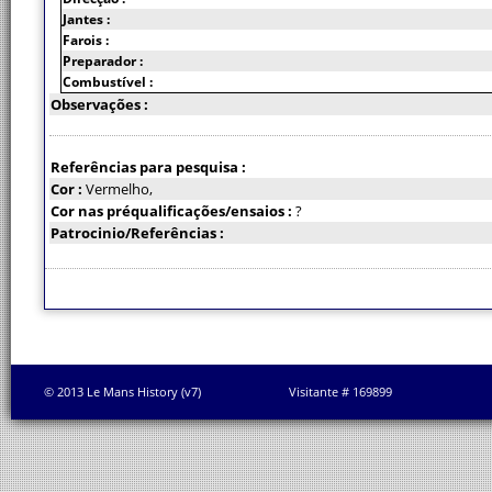
Jantes :
Farois :
Preparador :
Combustível :
Observações :
Referências para pesquisa :
Cor :
Vermelho,
Cor nas préqualificações/ensaios :
?
Patrocinio/Referências :
© 2013 Le Mans History (v7)
Visitante # 169899