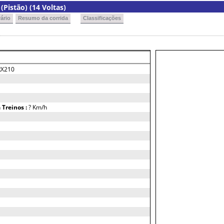
Pistão) (14 Voltas)
ário
Resumo da corrida
Classificações
RX210
h
Treinos :
? Km/h