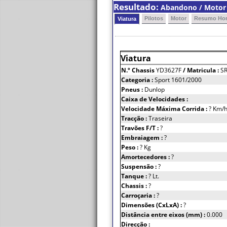
Resultado:
Abandono / Motor (
Pilotos
Motor
Resumo Hor
Viatura
Viatura
N.º Chassis
YD3627F
/ Matricula :
S
Categoria :
Sport 1601/2000
Pneus :
Dunlop
Caixa de Velocidades :
Velocidade Máxima Corrida :
? Km/
Tracção :
Traseira
Travões F/T :
?
Embraiagem :
?
Peso :
? Kg
Amortecedores :
?
Suspensão :
?
Tanque :
? Lt.
Chassis :
?
Carroçaria :
?
Dimensões (CxLxA) :
?
Distância entre eixos (mm) :
0.000
Direcção :