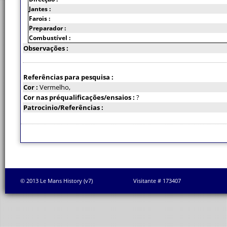
Jantes :
Farois :
Preparador :
Combustível :
Observações :
Referências para pesquisa :
Cor :
Vermelho,
Cor nas préqualificações/ensaios :
?
Patrocinio/Referências :
© 2013 Le Mans History (v7)
Visitante # 173407