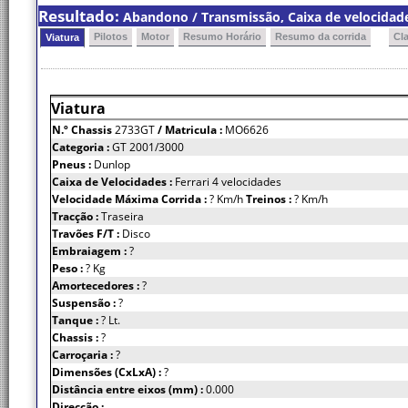
Resultado:
Abandono / Transmissão, Caixa de velocidade
Pilotos
Motor
Resumo Horário
Resumo da corrida
Cl
Viatura
Viatura
N.º Chassis
2733GT
/ Matricula :
MO6626
Categoria :
GT 2001/3000
Pneus :
Dunlop
Caixa de Velocidades :
Ferrari 4 velocidades
Velocidade Máxima Corrida :
? Km/h
Treinos :
? Km/h
Tracção :
Traseira
Travões F/T :
Disco
Embraiagem :
?
Peso :
? Kg
Amortecedores :
?
Suspensão :
?
Tanque :
? Lt.
Chassis :
?
Carroçaria :
?
Dimensões (CxLxA) :
?
Distância entre eixos (mm) :
0.000
Direcção :