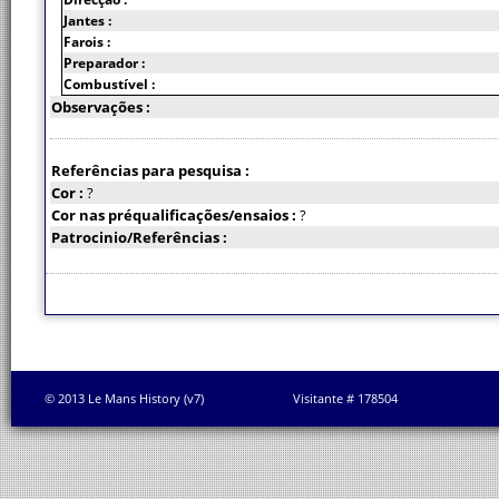
Jantes :
Farois :
Preparador :
Combustível :
Observações :
Referências para pesquisa :
Cor :
?
Cor nas préqualificações/ensaios :
?
Patrocinio/Referências :
© 2013 Le Mans History (v7)
Visitante # 178504