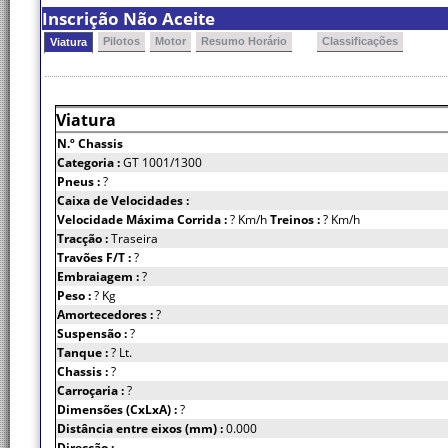
Inscrição Não Aceite
Pilotos
Motor
Resumo Horário
Classificações
Viatura
Viatura
N.º Chassis
Categoria :
GT 1001/1300
Pneus :
?
Caixa de Velocidades :
Velocidade Máxima Corrida :
? Km/h
Treinos :
? Km/h
Tracção :
Traseira
Travões F/T :
?
Embraiagem :
?
Peso :
? Kg
Amortecedores :
?
Suspensão :
?
Tanque :
? Lt.
Chassis :
?
Carroçaria :
?
Dimensões (CxLxA) :
?
Distância entre eixos (mm) :
0.000
Direcção :