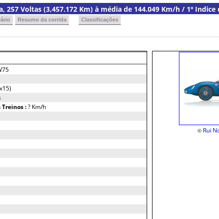
ia, 257 Voltas (3,457.172 Km) à média de 144.049 Km/h / 1º Indice
ário
Resumo da corrida
Classificações
W75
x15)
s
h
Treinos :
? Km/h
Rui N
©