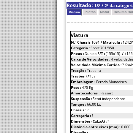
Resultado:
18º / 2º da categor
Pilotos
Motor
Resumo Hor
Viatura
Viatura
N.º Chassis
1091
/ Matricula :
1242
Categoria :
Sport 701/850
Pneus :
Dunlop
F/T :
(155x15)
/
(155
Caixa de Velocidades :
4 velocidade
Velocidade Máxima Corrida :
? Km/
Tracção :
Traseira
Travões F/T :
?
Embraiagem :
Ferodo Monodisco
Peso :
478 Kg
Amortecedores :
Rassart
Suspensão :
Semi-independente
Tanque :
66.00 Lt.
Chassis :
?
Carroçaria :
?
Dimensões (CxLxA) :
?
Distância entre eixos (mm) :
0.000
Direcção :