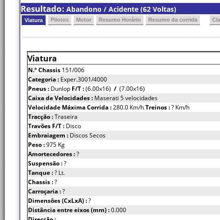
Resultado:
Abandono / Acidente (62 Voltas)
Pilotos
Motor
Resumo Horário
Resumo da corrida
Cl
Viatura
Viatura
N.º Chassis
151/006
Categoria :
Exper.3001/4000
Pneus :
Dunlop
F/T :
(6.00x16)
/
(7.00x16)
Caixa de Velocidades :
Maserati 5 velocidades
Velocidade Máxima Corrida :
280.0 Km/h
Treinos :
? Km/h
Tracção :
Traseira
Travões F/T :
Disco
Embraiagem :
Discos Secos
Peso :
975 Kg
Amortecedores :
?
Suspensão :
?
Tanque :
? Lt.
Chassis :
?
Carroçaria :
?
Dimensões (CxLxA) :
?
Distância entre eixos (mm) :
0.000
Direcção :