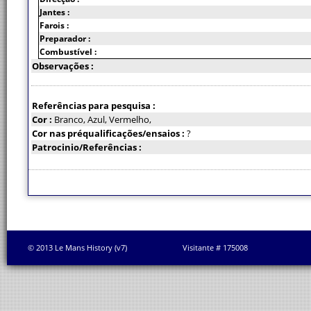
Jantes :
Farois :
Preparador :
Combustível :
Observações :
Referências para pesquisa :
Cor :
Branco, Azul, Vermelho,
Cor nas préqualificações/ensaios :
?
Patrocinio/Referências :
© 2013 Le Mans History (v7)
Visitante # 175008