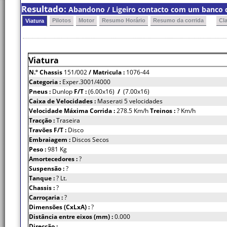
Resultado:
Abandono / Ligeiro contacto com um banco de
Pilotos
Motor
Resumo Horário
Resumo da corrida
Cl
Viatura
Viatura
N.º Chassis
151/002
/ Matricula :
1076-44
Categoria :
Exper.3001/4000
Pneus :
Dunlop
F/T :
(6.00x16)
/
(7.00x16)
Caixa de Velocidades :
Maserati 5 velocidades
Velocidade Máxima Corrida :
278.5 Km/h
Treinos :
? Km/h
Tracção :
Traseira
Travões F/T :
Disco
Embraiagem :
Discos Secos
Peso :
981 Kg
Amortecedores :
?
Suspensão :
?
Tanque :
? Lt.
Chassis :
?
Carroçaria :
?
Dimensões (CxLxA) :
?
Distância entre eixos (mm) :
0.000
Direcção :