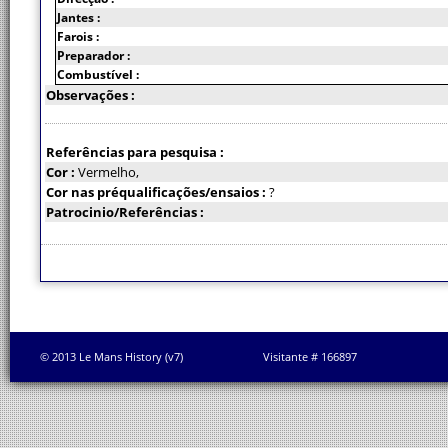
Jantes :
Farois :
Preparador :
Combustível :
Observações :
Referências para pesquisa :
Cor :
Vermelho,
Cor nas préqualificações/ensaios :
?
Patrocinio/Referências :
© 2013 Le Mans History (v7)
Visitante # 166897