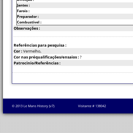
Jantes :
Farois :
Preparador :
Combustível :
Observações :
Referências para pesquisa :
Cor :
Vermelho,
Cor nas préqualificações/ensaios :
?
Patrocinio/Referências :
© 2013 Le Mans History (v7)
Visitante # 138042