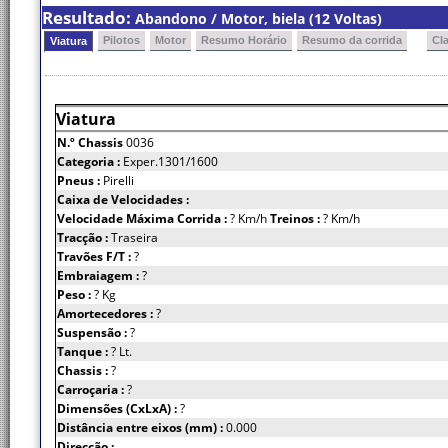
Resultado:
Abandono / Motor, biela (12 Voltas)
Pilotos
Motor
Resumo Horário
Resumo da corrida
Cl
Viatura
Viatura
N.º Chassis
0036
Categoria :
Exper.1301/1600
Pneus :
Pirelli
Caixa de Velocidades :
Velocidade Máxima Corrida :
? Km/h
Treinos :
? Km/h
Tracção :
Traseira
Travões F/T :
?
Embraiagem :
?
Peso :
? Kg
Amortecedores :
?
Suspensão :
?
Tanque :
? Lt.
Chassis :
?
Carroçaria :
?
Dimensões (CxLxA) :
?
Distância entre eixos (mm) :
0.000
Direcção :