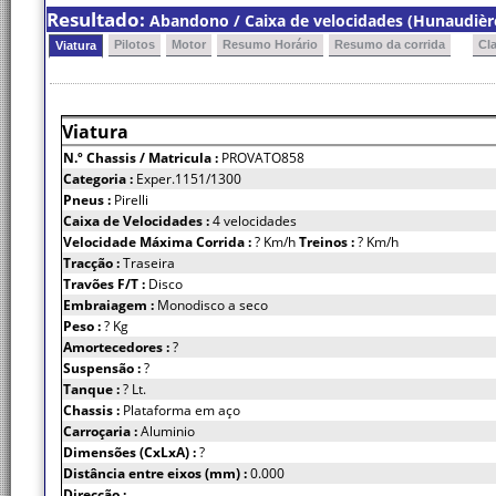
Resultado:
Abandono / Caixa de velocidades (Hunaudière
Pilotos
Motor
Resumo Horário
Resumo da corrida
Cl
Viatura
Viatura
N.º Chassis
/ Matricula :
PROVATO858
Categoria :
Exper.1151/1300
Pneus :
Pirelli
Caixa de Velocidades :
4 velocidades
Velocidade Máxima Corrida :
? Km/h
Treinos :
? Km/h
Tracção :
Traseira
Travões F/T :
Disco
Embraiagem :
Monodisco a seco
Peso :
? Kg
Amortecedores :
?
Suspensão :
?
Tanque :
? Lt.
Chassis :
Plataforma em aço
Carroçaria :
Aluminio
Dimensões (CxLxA) :
?
Distância entre eixos (mm) :
0.000
Direcção :