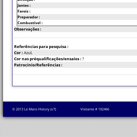
Jantes :
Farois :
Preparador :
Combustível :
Observações :
Referências para pesquisa :
Cor :
Azul,
Cor nas préqualificações/ensaios :
?
Patrocinio/Referências :
© 2013 Le Mans History (v7)
Visitante # 192466