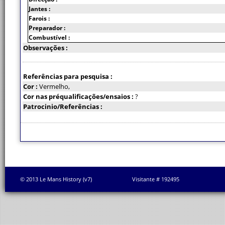
Jantes :
Farois :
Preparador :
Combustível :
Observações :
Referências para pesquisa :
Cor :
Vermelho,
Cor nas préqualificações/ensaios :
?
Patrocinio/Referências :
© 2013 Le Mans History (v7)
Visitante # 192495