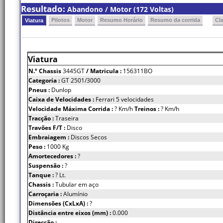
Resultado:
Abandono / Motor (172 Voltas)
Pilotos
Motor
Resumo Horário
Resumo da corrida
Cl
Viatura
Viatura
N.º Chassis
3445GT
/ Matricula :
156311BO
Categoria :
GT 2501/3000
Pneus :
Dunlop
Caixa de Velocidades :
Ferrari 5 velocidades
Velocidade Máxima Corrida :
? Km/h
Treinos :
? Km/h
Tracção :
Traseira
Travões F/T :
Disco
Embraiagem :
Discos Secos
Peso :
1000 Kg
Amortecedores :
?
Suspensão :
?
Tanque :
? Lt.
Chassis :
Tubular em aço
Carroçaria :
Alumínio
Dimensões (CxLxA) :
?
Distância entre eixos (mm) :
0.000
Direcção :