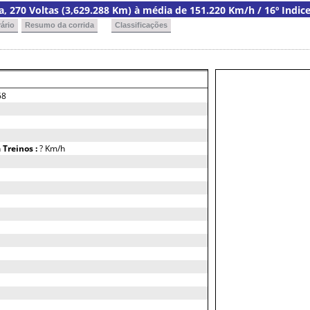
ia, 270 Voltas (3,629.288 Km) à média de 151.220 Km/h / 16º Indic
ário
Resumo da corrida
Classificações
58
h
Treinos :
? Km/h