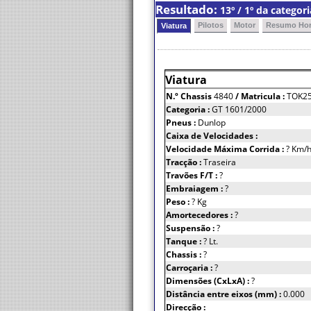
Resultado:
13º / 1º da categor
Pilotos
Motor
Resumo Hor
Viatura
Viatura
N.º Chassis
4840
/ Matricula :
TOK2
Categoria :
GT 1601/2000
Pneus :
Dunlop
Caixa de Velocidades :
Velocidade Máxima Corrida :
? Km/
Tracção :
Traseira
Travões F/T :
?
Embraiagem :
?
Peso :
? Kg
Amortecedores :
?
Suspensão :
?
Tanque :
? Lt.
Chassis :
?
Carroçaria :
?
Dimensões (CxLxA) :
?
Distância entre eixos (mm) :
0.000
Direcção :