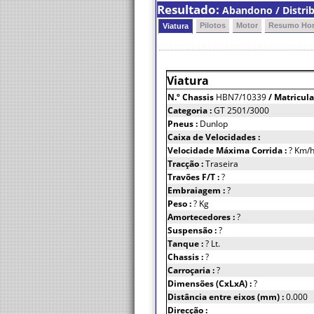
Resultado:
Abandono / Distrib
Pilotos
Motor
Resumo Hor
Viatura
Viatura
N.º Chassis
HBN7/10339
/ Matricula
Categoria :
GT 2501/3000
Pneus :
Dunlop
Caixa de Velocidades :
Velocidade Máxima Corrida :
? Km/
Tracção :
Traseira
Travões F/T :
?
Embraiagem :
?
Peso :
? Kg
Amortecedores :
?
Suspensão :
?
Tanque :
? Lt.
Chassis :
?
Carroçaria :
?
Dimensões (CxLxA) :
?
Distância entre eixos (mm) :
0.000
Direcção :