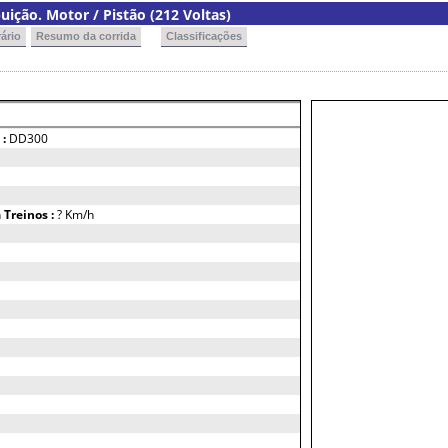
uição. Motor / Pistão (212 Voltas)
ário
Resumo da corrida
Classificações
 :
DD300
h
Treinos :
? Km/h