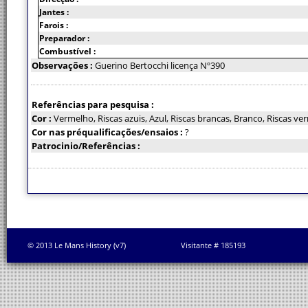
Jantes :
Farois :
Preparador :
Combustível :
Observações :
Guerino Bertocchi licença Nº390
Referências para pesquisa :
Cor :
Vermelho, Riscas azuis, Azul, Riscas brancas, Branco, Riscas ve
Cor nas préqualificações/ensaios :
?
Patrocinio/Referências :
© 2013 Le Mans History (v7)
Visitante # 185193