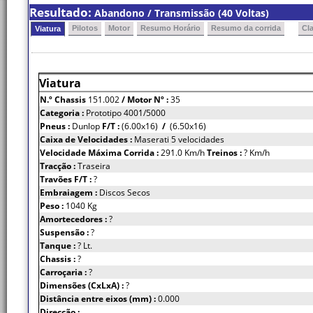
Resultado:
Abandono / Transmissão (40 Voltas)
Pilotos
Motor
Resumo Horário
Resumo da corrida
Cl
Viatura
Viatura
N.º Chassis
151.002
/ Motor Nº :
35
Categoria :
Prototipo 4001/5000
Pneus :
Dunlop
F/T :
(6.00x16)
/
(6.50x16)
Caixa de Velocidades :
Maserati 5 velocidades
Velocidade Máxima Corrida :
291.0 Km/h
Treinos :
? Km/h
Tracção :
Traseira
Travões F/T :
?
Embraiagem :
Discos Secos
Peso :
1040 Kg
Amortecedores :
?
Suspensão :
?
Tanque :
? Lt.
Chassis :
?
Carroçaria :
?
Dimensões (CxLxA) :
?
Distância entre eixos (mm) :
0.000
Direcção :