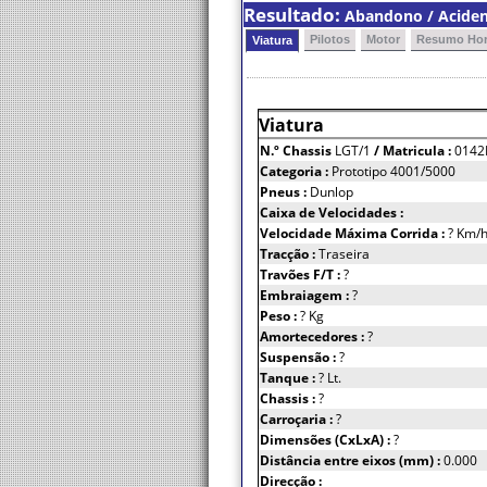
Resultado:
Abandono / Acident
Pilotos
Motor
Resumo Hor
Viatura
Viatura
N.º Chassis
LGT/1
/ Matricula :
0142
Categoria :
Prototipo 4001/5000
Pneus :
Dunlop
Caixa de Velocidades :
Velocidade Máxima Corrida :
? Km/
Tracção :
Traseira
Travões F/T :
?
Embraiagem :
?
Peso :
? Kg
Amortecedores :
?
Suspensão :
?
Tanque :
? Lt.
Chassis :
?
Carroçaria :
?
Dimensões (CxLxA) :
?
Distância entre eixos (mm) :
0.000
Direcção :