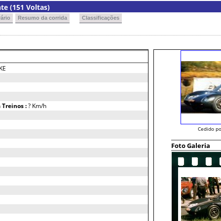
e (151 Voltas)
ário
Resumo da corrida
Classificações
KE
h
Treinos :
? Km/h
Cedido po
Foto Galeria