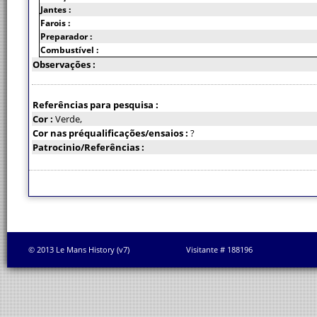
Jantes :
Farois :
Preparador :
Combustível :
Observações :
Referências para pesquisa :
Cor :
Verde,
Cor nas préqualificações/ensaios :
?
Patrocinio/Referências :
© 2013 Le Mans History (v7)
Visitante # 188196