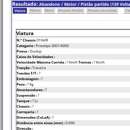
Resultado:
Abandono / Motor / Pistão partido (139 Volta
Pilotos
Motor
Resumo Horário
Resumo da corrida
Cl
Viatura
Viatura
N.º Chassis
0194/R
Categoria :
Prototipo 3001/4000
Pneus :
Dunlop
Caixa de Velocidades :
Velocidade Máxima Corrida :
? Km/h
Treinos :
? Km/h
Tracção :
Traseira
Travões F/T :
?
Embraiagem :
?
Peso :
? Kg
Amortecedores :
?
Suspensão :
?
Tanque :
? Lt.
Chassis :
?
Carroçaria :
?
Dimensões (CxLxA) :
?
Distância entre eixos (mm) :
0.000
Direcção :