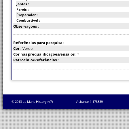
Jantes :
Farois :
Preparador :
Combustível :
Observações :
Referências para pesquisa :
Cor :
Verde,
Cor nas préqualificações/ensaios :
?
Patrocinio/Referências :
© 2013 Le Mans History (v7)
Visitante # 178839