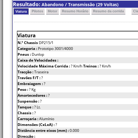
Resultado:
Abandono / Transmissão (29 Voltas)
Pilotos
Motor
Resumo Horário
Resumo da corrida
Cl
Viatura
Viatura
N.º Chassis
DP215/1
Categoria :
Prototipo 3001/4000
Pneus :
Dunlop
Caixa de Velocidades :
Velocidade Máxima Corrida :
? Km/h
Treinos :
? Km/h
Tracção :
Traseira
Travões F/T :
?
Embraiagem :
?
Peso :
? Kg
Amortecedores :
?
Suspensão :
?
Tanque :
? Lt.
Chassis :
?
Carroçaria :
Alumínio
Dimensões (CxLxA) :
?
Distância entre eixos (mm) :
0.000
Direcção :