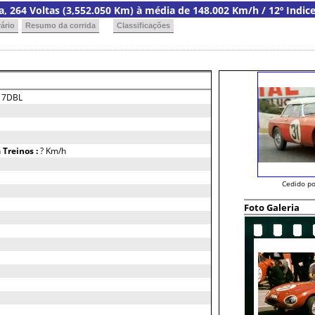
ia, 264 Voltas (3,552.050 Km) à média de 148.002 Km/h / 12º Indic
ário
Resumo da corrida
Classificações
:
7DBL
h
Treinos :
? Km/h
Cedido po
Foto Galeria