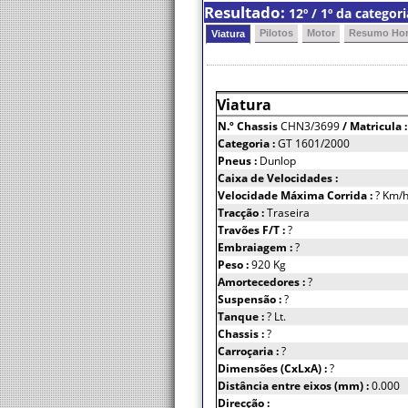
Resultado:
12º / 1º da categor
Pilotos
Motor
Resumo Hor
Viatura
Viatura
N.º Chassis
CHN3/3699
/ Matricula 
Categoria :
GT 1601/2000
Pneus :
Dunlop
Caixa de Velocidades :
Velocidade Máxima Corrida :
? Km/
Tracção :
Traseira
Travões F/T :
?
Embraiagem :
?
Peso :
920 Kg
Amortecedores :
?
Suspensão :
?
Tanque :
? Lt.
Chassis :
?
Carroçaria :
?
Dimensões (CxLxA) :
?
Distância entre eixos (mm) :
0.000
Direcção :