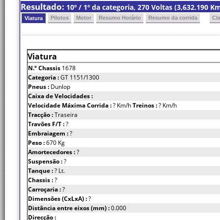
Resultado:
10º / 1º da categoria, 270 Voltas (3,632.190 
Pilotos
Motor
Resumo Horário
Resumo da corrida
Cl
Viatura
Viatura
N.º Chassis
1678
Categoria :
GT 1151/1300
Pneus :
Dunlop
Caixa de Velocidades :
Velocidade Máxima Corrida :
? Km/h
Treinos :
? Km/h
Tracção :
Traseira
Travões F/T :
?
Embraiagem :
?
Peso :
670 Kg
Amortecedores :
?
Suspensão :
?
Tanque :
? Lt.
Chassis :
?
Carroçaria :
?
Dimensões (CxLxA) :
?
Distância entre eixos (mm) :
0.000
Direcção :