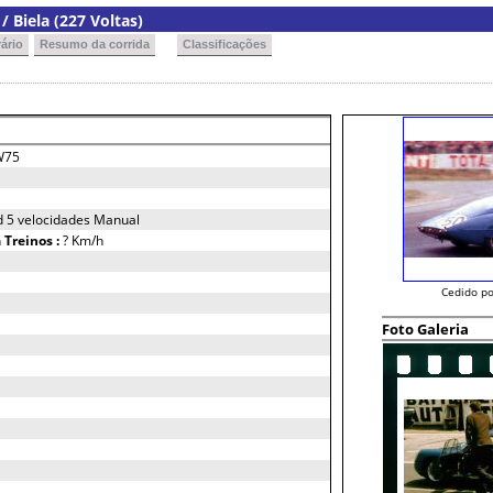
 Biela (227 Voltas)
ário
Resumo da corrida
Classificações
W75
 5 velocidades Manual
h
Treinos :
? Km/h
Cedido po
Foto Galeria