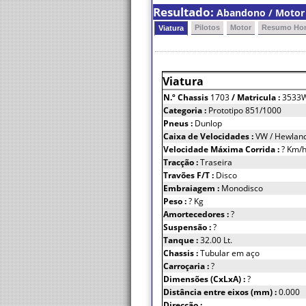
Resultado:
Abandono / Motor /
Pilotos
Motor
Resumo Hor
Viatura
Viatura
N.º Chassis
1703
/ Matricula :
3533
Categoria :
Prototipo 851/1000
Pneus :
Dunlop
Caixa de Velocidades :
VW / Hewland
Velocidade Máxima Corrida :
? Km/
Tracção :
Traseira
Travões F/T :
Disco
Embraiagem :
Monodisco
Peso :
? Kg
Amortecedores :
?
Suspensão :
?
Tanque :
32.00 Lt.
Chassis :
Tubular em aço
Carroçaria :
?
Dimensões (CxLxA) :
?
Distância entre eixos (mm) :
0.000
Direcção :