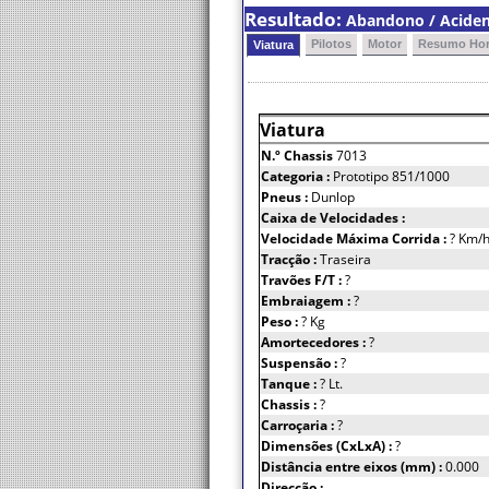
Resultado:
Abandono / Acident
Pilotos
Motor
Resumo Hor
Viatura
Viatura
N.º Chassis
7013
Categoria :
Prototipo 851/1000
Pneus :
Dunlop
Caixa de Velocidades :
Velocidade Máxima Corrida :
? Km/
Tracção :
Traseira
Travões F/T :
?
Embraiagem :
?
Peso :
? Kg
Amortecedores :
?
Suspensão :
?
Tanque :
? Lt.
Chassis :
?
Carroçaria :
?
Dimensões (CxLxA) :
?
Distância entre eixos (mm) :
0.000
Direcção :