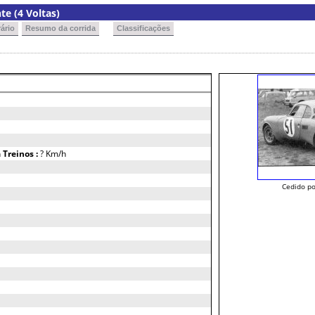
e (4 Voltas)
ário
Resumo da corrida
Classificações
h
Treinos :
? Km/h
Cedido po