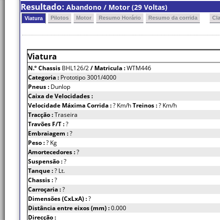
Resultado:
Abandono / Motor (29 Voltas)
Pilotos
Motor
Resumo Horário
Resumo da corrida
Cl
Viatura
Viatura
N.º Chassis
BHL126/2
/ Matricula :
WTM446
Categoria :
Prototipo 3001/4000
Pneus :
Dunlop
Caixa de Velocidades :
Velocidade Máxima Corrida :
? Km/h
Treinos :
? Km/h
Tracção :
Traseira
Travões F/T :
?
Embraiagem :
?
Peso :
? Kg
Amortecedores :
?
Suspensão :
?
Tanque :
? Lt.
Chassis :
?
Carroçaria :
?
Dimensões (CxLxA) :
?
Distância entre eixos (mm) :
0.000
Direcção :