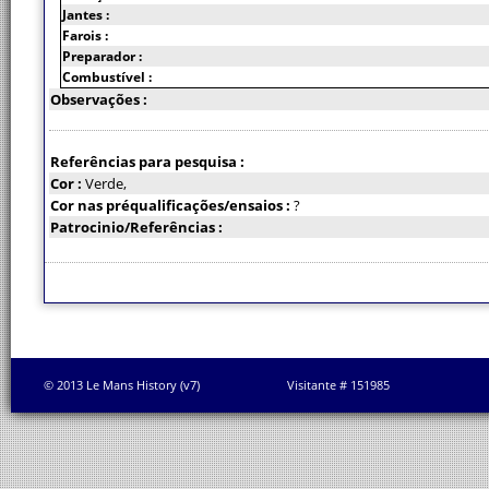
Jantes :
Farois :
Preparador :
Combustível :
Observações :
Referências para pesquisa :
Cor :
Verde,
Cor nas préqualificações/ensaios :
?
Patrocinio/Referências :
© 2013 Le Mans History (v7)
Visitante # 151985