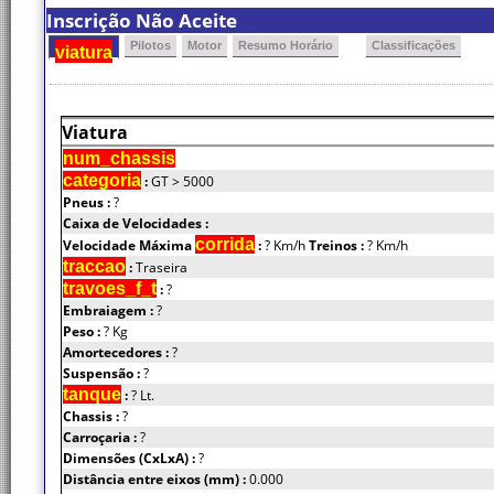
Inscrição Não Aceite
Pilotos
Motor
Resumo Horário
Classificações
viatura
Viatura
num_chassis
categoria
:
GT > 5000
Pneus :
?
Caixa de Velocidades :
corrida
Velocidade Máxima
:
? Km/h
Treinos :
? Km/h
traccao
:
Traseira
travoes_f_t
:
?
Embraiagem :
?
Peso :
? Kg
Amortecedores :
?
Suspensão :
?
tanque
:
? Lt.
Chassis :
?
Carroçaria :
?
Dimensões (CxLxA) :
?
Distância entre eixos (mm) :
0.000