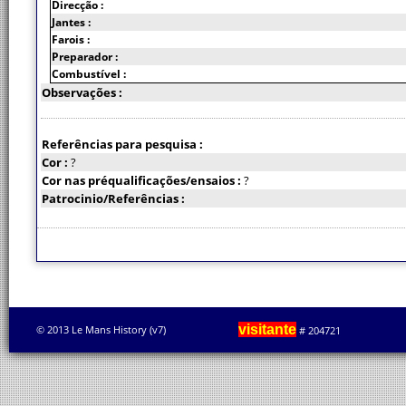
Direcção :
Jantes :
Farois :
Preparador :
Combustível :
Observações :
Referências para pesquisa :
Cor :
?
Cor nas préqualificações/ensaios :
?
Patrocinio/Referências :
visitante
© 2013 Le Mans History (v7)
# 204721