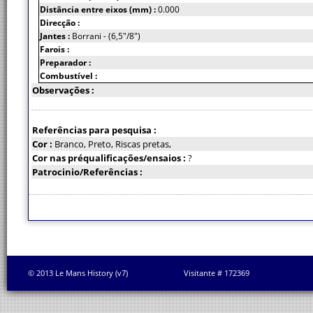
Distância entre eixos (mm) :
0.000
Direcção :
Jantes :
Borrani - (6,5"/8")
Farois :
Preparador :
Combustível :
Observações :
Referências para pesquisa :
Cor :
Branco, Preto, Riscas pretas,
Cor nas préqualificações/ensaios :
?
Patrocinio/Referências :
© 2013 Le Mans History (v7)
Visitante # 172369