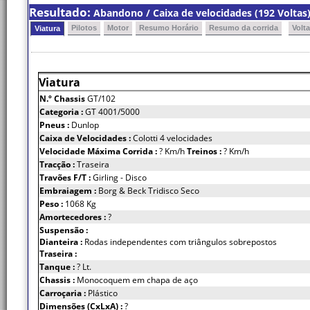
Resultado:
Abandono / Caixa de velocidades (192 Voltas
Pilotos
Motor
Resumo Horário
Resumo da corrida
Volt
Viatura
Viatura
N.º Chassis
GT/102
Categoria :
GT 4001/5000
Pneus :
Dunlop
Caixa de Velocidades :
Colotti 4 velocidades
Velocidade Máxima Corrida :
? Km/h
Treinos :
? Km/h
Tracção :
Traseira
Travões F/T :
Girling - Disco
Embraiagem :
Borg & Beck Tridisco Seco
Peso :
1068 Kg
Amortecedores :
?
Suspensão :
Dianteira :
Rodas independentes com triângulos sobrepostos
Traseira :
Tanque :
? Lt.
Chassis :
Monocoquem em chapa de aço
Carroçaria :
Plástico
Dimensões (CxLxA) :
?