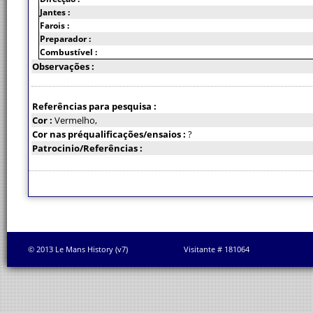
Jantes :
Farois :
Preparador :
Combustível :
Observações :
Referências para pesquisa :
Cor :
Vermelho,
Cor nas préqualificações/ensaios :
?
Patrocinio/Referências :
© 2013 Le Mans History (v7)
Visitante # 181064