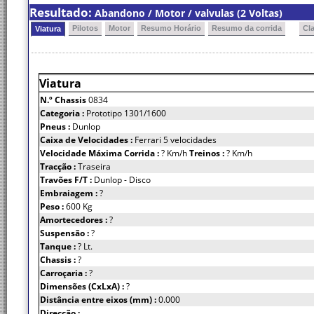
Resultado:
Abandono / Motor / valvulas (2 Voltas)
Pilotos
Motor
Resumo Horário
Resumo da corrida
Cl
Viatura
Viatura
N.º Chassis
0834
Categoria :
Prototipo 1301/1600
Pneus :
Dunlop
Caixa de Velocidades :
Ferrari 5 velocidades
Velocidade Máxima Corrida :
? Km/h
Treinos :
? Km/h
Tracção :
Traseira
Travões F/T :
Dunlop - Disco
Embraiagem :
?
Peso :
600 Kg
Amortecedores :
?
Suspensão :
?
Tanque :
? Lt.
Chassis :
?
Carroçaria :
?
Dimensões (CxLxA) :
?
Distância entre eixos (mm) :
0.000
Direcção :